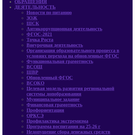
ОБРАЩЕНИЯ
ДЕЯТЕЛЬНОСТЬ
Новости по питанию
ЗОЖ
ШСК
Антикоррупционная деятельность
ФГОС-2021
Точка Роста
Внеурочная деятельность
Организация образовательного процесса в
условиях перехода на обновленные ФГОС
Функциональная грамотность
ВСОШ
ШВР
Обновленный ФГОС
ВСОКО
Целевая модель развития региональной
системы допобразования
Муниципальное задание
Финансовая грамотность
Профориентация
ОРКСЭ
Профилактика экстремизма
Программа воспитания на 25-26 г
Недопущение сбора денежных средств