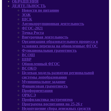
ОБРАЩЕНИЯ
ДЕЯТЕЛЬНОСТЬ
Новости по питанию
ЗОЖ
ШСК
Антикоррупционная деятельность
ФГОС-2021
Точка Роста
Внеурочная деятельность
Организация образовательного процесса в
условиях перехода на обновленные ФГОС
Функциональная грамотность
ВСОШ
ШВР
Обновленный ФГОС
ВСОКО
Целевая модель развития региональной
системы допобразования
Муниципальное задание
Финансовая грамотность
Профориентация
ОРКСЭ
Профилактика экстремизма
Программа воспитания на 25-26 г
Недопущение сбора денежных средств