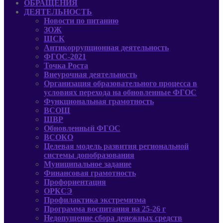
ОБРАЩЕНИЯ
ДЕЯТЕЛЬНОСТЬ
Новости по питанию
ЗОЖ
ШСК
Антикоррупционная деятельность
ФГОС-2021
Точка Роста
Внеурочная деятельность
Организация образовательного процесса в
условиях перехода на обновленные ФГОС
Функциональная грамотность
ВСОШ
ШВР
Обновленный ФГОС
ВСОКО
Целевая модель развития региональной
системы допобразования
Муниципальное задание
Финансовая грамотность
Профориентация
ОРКСЭ
Профилактика экстремизма
Программа воспитания на 25-26 г
Недопущение сбора денежных средств